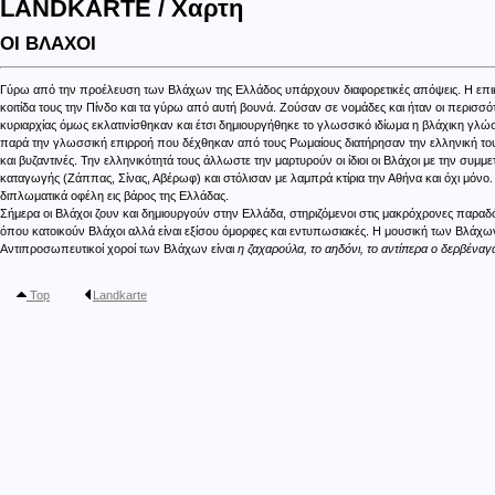
LANDKARTE / Χαρτη
ΟΙ ΒΛΑΧΟΙ
Γύρω από την προέλευση των Βλάχων της Ελλάδος υπάρχουν διαφορετικές απόψεις. Η επικρατ
κοιτίδα τους την Πίνδο και τα γύρω από αυτή βουνά. Ζούσαν σε νομάδες και ήταν οι περισσ
κυριαρχίας όμως εκλατινίσθηκαν και έτσι δημιουργήθηκε το γλωσσικό ιδίωμα η βλάχικη γλώσ
παρά την γλωσσική επιρροή που δέχθηκαν από τους Ρωμαίους διατήρησαν την ελληνική τους
και βυζαντινές. Την ελληνικότητά τους άλλωστε την μαρτυρούν οι ίδιοι οι Βλάχοι με την συ
καταγωγής (Ζάππας, Σίνας, Αβέρωφ) και στόλισαν με λαμπρά κτίρια την Αθήνα και όχι μόν
διπλωματικά οφέλη εις βάρος της Ελλάδας.
Σήμερα οι Βλάχοι ζουν και δημιουργούν στην Ελλάδα, στηριζόμενοι στις μακρόχρονες παραδό
όπου κατοικούν Βλάχοι αλλά είναι εξίσου όμορφες και εντυπωσιακές. Η μουσική των Βλάχων
Αντιπροσωπευτικοί χοροί των Βλάχων είναι
η ζαχαρούλα, το αηδόνι, το αντίπερα ο δερβέναγα
Top
Landkarte