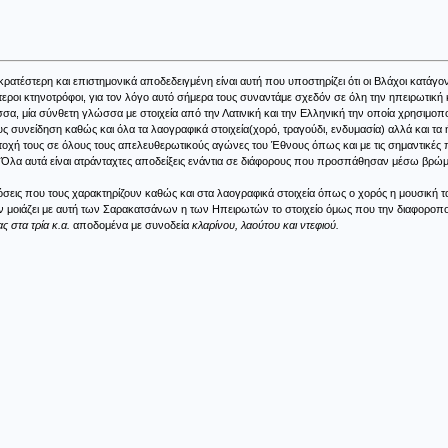
έστερη και επιστημονικά αποδεδειγμένη είναι αυτή που υποστηρίζει ότι οι Βλάχοι κατάγον
ότεροι κτηνοτρόφοι, για τον λόγο αυτό σήμερα τους συναντάμε σχεδόν σε όλη την ηπειρωτική
σα, μία σύνθετη γλώσσα με στοιχεία από την Λατινική και την Ελληνική την οποία χρησιμοπο
 συνείδηση καθώς και όλα τα λαογραφικά στοιχεία(χορό, τραγούδι, ενδυμασία) αλλά και τα
μμετοχή τους σε όλους τους απελευθερωτικούς αγώνες του Έθνους όπως και με τις σημαντικές
ο. Όλα αυτά είναι ατράνταχτες αποδείξεις ενάντια σε διάφορους που προσπάθησαν μέσω βρώ
σεις που τους χαρακτηρίζουν καθώς και στα λαογραφικά στοιχεία όπως ο χορός η μουσική τα
 μοιάζει με αυτή των Σαρακατσάνων η των Ηπειρωτών το στοιχείο όμως που την διαφοροποιεί
ς στα τρία κ.α.
αποδομένα με συνοδεία
κλαρίνου, λαούτου και ντεφιού.