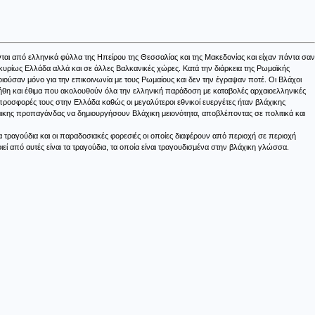
ται από ελληνικά φύλλα της Ηπείρου της Θεσσαλίας και της Μακεδονίας και είχαν πάντα σαν
 κυρίως Ελλάδα αλλά και σε άλλες Βαλκανικές χώρες. Κατά την διάρκεια της Ρωμαϊκής
ιούσαν μόνο για την επικοινωνία με τους Ρωμαίους και δεν την έγραψαν ποτέ. Οι Βλάχοι
 ήθη και έθιμα που ακολουθούν όλα την ελληνική παράδοση με καταβολές αρχαιοελληνικές
 προσφορές τους στην Ελλάδα καθώς οι μεγαλύτεροι εθνικοί ευεργέτες ήταν βλάχικης
μικης προπαγάνδας να δημιουργήσουν Βλάχικη μειονότητα, αποβλέποντας σε πολιτικά και
 τραγούδια και οι παραδοσιακές φορεσιές οι οποίες διαφέρουν από περιοχή σε περιοχή
 από αυτές είναι τα τραγούδια, τα οποία είναι τραγουδισμένα στην βλάχικη γλώσσα.