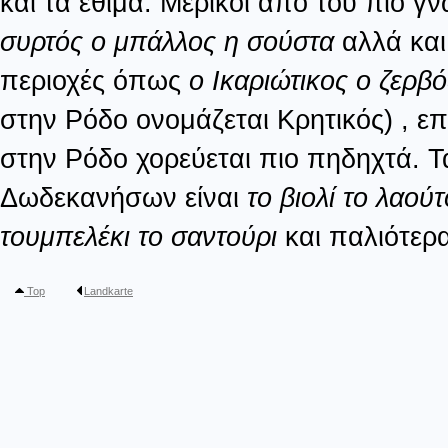
και τα έθιμα. Μερικοί από του πιο 
συρτός ο μπάλλος η σούστα
αλλά και
περιοχές όπως
ο Ικαριώτικος ο ζερ
στην Ρόδο ονομάζεται Κρητικός) , ε
στην Ρόδο χορεύεται πιο πηδηχτά. 
Δωδεκανήσων είναι
το βιολί το λαού
τουμπελέκι το σαντούρι
και παλιότερ
Top
Landkarte