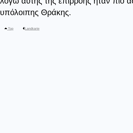
λόγω αυτής της επιρροής ήταν πιο α
υπόλοιπης Θράκης.
Top
Landkarte