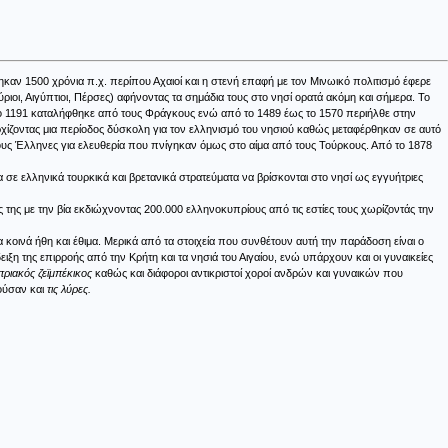
καν 1500 χρόνια π.χ. περίπου Αχαιοί και η στενή επαφή με τον Μινωικό πολιτισμό έφερε
ριοι, Αιγύπτιοι, Πέρσες) αφήνοντας τα σημάδια τους στο νησί ορατά ακόμη και σήμερα. Το
 το 1191 καταλήφθηκε από τους Φράγκους ενώ από το 1489 έως το 1570 περιήλθε στην
χίζοντας μια περίοδος δύσκολη για τον ελληνισμό του νησιού καθώς μεταφέρθηκαν σε αυτό
τους Έλληνες για ελευθερία που πνίγηκαν όμως στο αίμα από τους Τούρκους. Από το 1878
α σε ελληνικά τουρκικά και βρετανικά στρατεύματα να βρίσκονται στο νησί ως εγγυήτριες
της με την βία εκδιώχνοντας 200.000 ελληνοκυπρίους από τις εστίες τους χωρίζοντάς την
 κοινά ήθη και έθιμα. Μερικά από τα στοιχεία που συνθέτουν αυτή την παράδοση είναι ο
ιξη της επιρροής από την Κρήτη και τα νησιά του Αιγαίου, ενώ υπάρχουν και οι γυναικείες
πριακός ζεϊμπέκικος
καθώς και διάφοροι αντικριστοί χοροί ανδρών και γυναικών που
ούσαν και
τις λύρες.