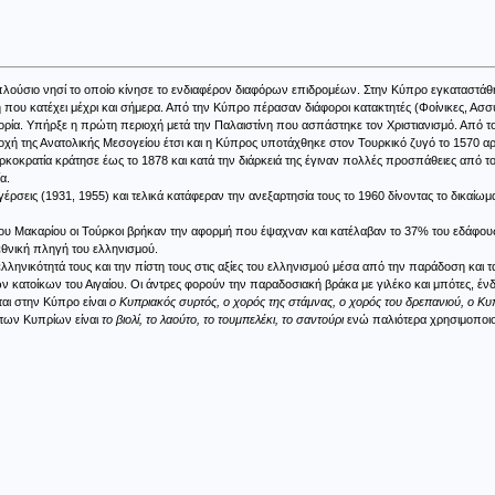
πλούσιο νησί το οποίο κίνησε το ενδιαφέρον διαφόρων επιδρομέων. Στην Κύπρο εγκαταστάθη
η που κατέχει μέχρι και σήμερα. Από την Κύπρο πέρασαν διάφοροι κατακτητές (Φοίνικες, Ασσύ
τορία. Υπήρξε η πρώτη περιοχή μετά την Παλαιστίνη που ασπάστηκε τον Χριστιανισμό. Από
χή της Ανατολικής Μεσογείου έτσι και η Κύπρος υποτάχθηκε στον Τουρκικό ζυγό το 1570 αρ
υρκοκρατία κράτησε έως το 1878 και κατά την διάρκειά της έγιναν πολλές προσπάθειες από 
α.
έρσεις (1931, 1955) και τελικά κατάφεραν την ανεξαρτησία τους το 1960 δίνοντας το δικαίωμ
του Μακαρίου οι Τούρκοι βρήκαν την αφορμή που έψαχναν και κατέλαβαν το 37% του εδάφους 
εθνική πληγή του ελληνισμού.
ληνικότητά τους και την πίστη τους στις αξίες του ελληνισμού μέσα από την παράδοση και τα
ν κατοίκων του Αιγαίου. Οι άντρες φορούν την παραδοσιακή βράκα με γιλέκο και μπότες, ένδε
ται στην Κύπρο είναι
ο Κυπριακός συρτός, ο χορός της στάμνας, ο χορός του δρεπανιού, ο Κυ
 των Κυπρίων είναι
το βιολί, το λαούτο, το τουμπελέκι, το σαντούρι
ενώ παλιότερα χρησιμοποι