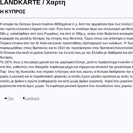
LANDKARTE / Χαρτη
Η ΚΥΠΡΟΣ
Η ιστορία της Κύπρου ξεκινά περίπου 8000χρόνια π.χ. Από την αρχαιότητα ήταν ένα πολλή 
την πρώτη ελληνική επιρροή στο νησί. Έτσι έγινε το νοτιότερο άκρο του ελληνισμού μια θέσ
58π.χ. καταλήφθηκε από τους Ρωμαίους, και από το 395μ.χ, ανήκε στην Βυζαντινή αυτοκρα
κυριαρχία της μεγάλης δύναμης της εποχής τους Βενετούς. Όμως όπως και ολόκληρη η περιο
Τούρκοι έποικοι από την Μ. Ασία και έγιναν προσπάθειες εξισλαμισμού των κατοίκων. Η Το
παραχωρήθηκε στους Βρετανούς και το 1914 την προσάρτησαν στην Βρετανική Κοινοπολιτεί
Οι Κύπριοι όλα αυτά τα χρόνια ζητούσαν την ένωσή τους με την Ελλάδα με διαβήματα και εξεγ
δυνάμεις.
Το 1974, ίσως η πιο μαύρη χρονιά για την μαρτυρική Κύπρο, μετά το πραξικόπημα εναντίον 
στα δύο, καθεστώς που διατηρείτε παράνομα μέχρι και σήμερα και αποτελεί την μεγαλύτερη 
Παρ΄ όλες της δυσκολίες που πέρασε η Κύπρος ανά τους αιώνες οι Κύπριοι διατήρησαν την ελ
χορός η μουσική και οι παραδοσιακές φορεσιές οι οποίες έχουν μεγάλη ομοιότητα με αυτές τω
στολές με βράκα η πρώτη (καθημερινή) και αυτή χωρίς βράκα (γιορτινή). Χοροί που χορεύον
χορεύονται πάντα όμως χώρια. Τα κυριότερα μουσικά όργανα που συνοδεύουν τους χορούς
Top
Landkarte